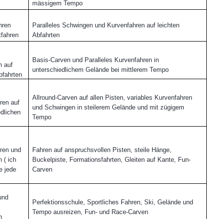
mässigem Tempo
hren
Paralleles Schwingen und Kurvenfahren auf leichten
tfahren
Abfahrten
Basis-Carven und Paralleles Kurvenfahren in
n auf
unterschiedlichem Gelände bei mittlerem Tempo
bfahrten
Allround-Carven auf allen Pisten, variables Kurvenfahren
ren auf
und Schwingen in steilerem Gelände und mit zügigem
edlichen
Tempo
ren und
Fahren auf anspruchsvollen Pisten, steile Hänge,
 ( ich
Buckelpiste, Formationsfahrten, Gleiten auf Kante, Fun-
e jede
Carven
und
Perfektionsschule, Sportliches Fahren, Ski, Gelände und
Tempo ausreizen, Fun- und Race-Carven
n